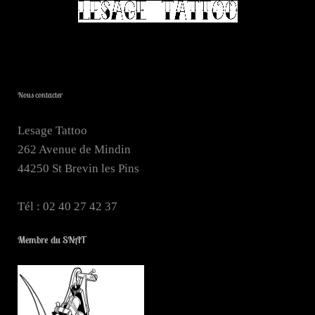
Nous contacter
Lesage
Tattoo
262
Avenue de Mindin
44250
St Brevin les Pins
Tél : 02 40 27 42 37
Membre du SNAT